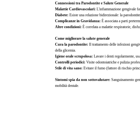
Connessioni tra Parodontite e Salute Generale
Malattie Cardiovascolari:
L'infiammazione gengivale favor
Diabete:
Esiste una relazione bidirezionale: la parodontite 
Complicanze in Gravidanza:
È associata a parti preterm
Altre condizioni:
È correlata a malattie respiratorie, dis
Come migliorare la salute generale
Cura la parodontite:
Il trattamento delle infezioni geng
della glicemia.
Igiene orale scrupolosa:
Lavare i denti regolarmente, usa
Controlli periodici:
Visite odontoiatriche e pulizia profe
Stile di vita sano:
Evitare il fumo (fattore di rischio princ
Sintomi spia da non sottovalutare:
Sanguinamento gengiv
mobilità dentale.