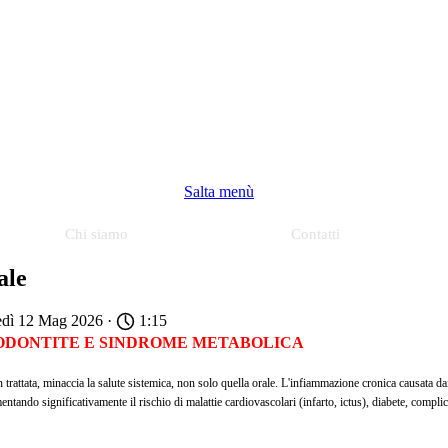
Salta menù
Chi siamo
Contatti
ale
edì 12 Mag 2026 ·
1:15
ODONTITE E SINDROME METABOLICA
 trattata, minaccia la salute sistemica, non solo quella orale. L'infiammazione cronica causata dai
entando significativamente il rischio di malattie cardiovascolari (infarto, ictus), diabete, compli