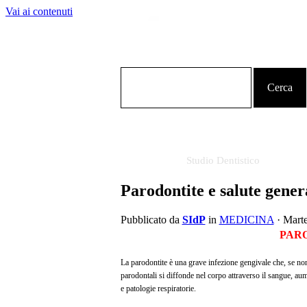
Vai ai contenuti
Cerca
Studio Dentistico
Parodontite e salute gener
Pubblicato da
SIdP
in
MEDICINA
· Mart
PAR
La parodontite è una grave infezione gengivale che,
se non
parodontali si diffonde nel corpo attraverso il sangue, aum
e patologie respiratorie.