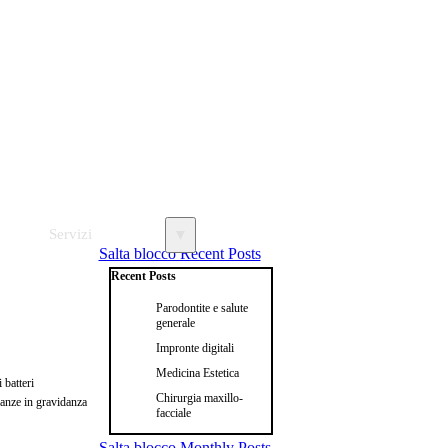
Servizi
▼
Salta blocco Recent Posts
Recent Posts
Parodontite e salute
generale
Impronte digitali
Medicina Estetica
 batteri
Chirurgia maxillo-
canze in gravidanza
facciale
Salta blocco Monthly Posts