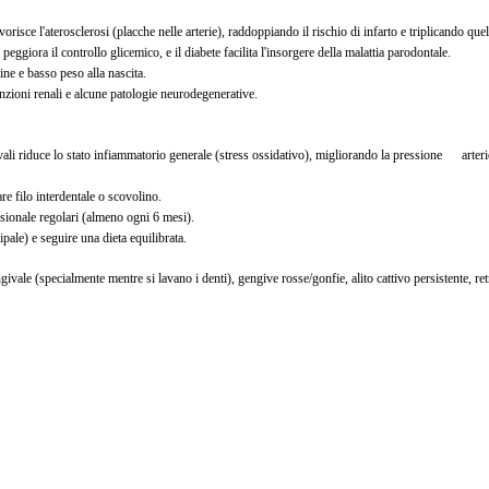
isce l'aterosclerosi (placche nelle arterie), raddoppiando il rischio di infarto e triplicando quell
peggiora il controllo glicemico, e il diabete facilita l'insorgere della malattia parodontale.
ine e basso peso alla nascita.
funzioni renali e alcune patologie neurodegenerative.
ivali riduce lo stato infiammatorio generale (stress ossidativo), migliorando la pressione arterio
re filo interdentale o scovolino.
ssionale regolari (almeno ogni 6 mesi).
ipale) e seguire una dieta equilibrata.
ale (specialmente mentre si lavano i denti), gengive rosse/gonfie, alito cattivo persistente, re