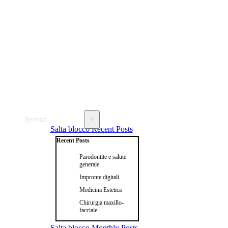
Servizi
▼
Salta blocco Recent Posts
Recent Posts
Parodontite e salute
generale
Impronte digitali
Medicina Estetica
Chirurgia maxillo-
facciale
Salta blocco Monthly Posts