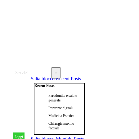
Servizi
▼
Salta blocco Recent Posts
Recent Posts
Parodontite e salute
generale
Impronte digitali
Medicina Estetica
Chirurgia maxillo-
facciale
Leggi
Salta blocco Monthly Posts